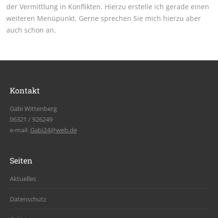
der Vermittlung in Konflikten. Hierzu erstelle ich gerade einen
weiteren Menüpunkt. Gerne sprechen Sie mich hierzu aber
auch schon an.
Kontakt
Gabi Wittenberg
06321 / 926249
e-mail:
Gabi24@web.de
Seiten
Aktuelles
Datenschutz